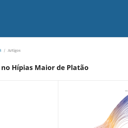
8
/
Artigos
s no Hípias Maior de Platão