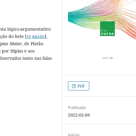
vista lógico-argumentativo
ição do belo [
τὸ
καλὸν
],
ípias Maior
, de Platão.
 por Hípias e aos
servados tanto nas falas
PDF
Publicado
2022-02-09
Edição